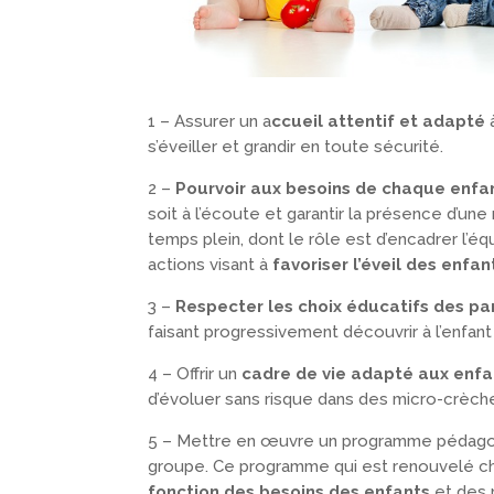
1 – Assurer un a
ccueil attentif et adapté
à
s’éveiller et grandir en toute sécurité.
2 –
Pourvoir aux besoins de chaque enfa
soit à l’écoute et garantir la présence d’un
temps plein, dont le rôle est d’encadrer l’
actions visant à
favoriser l’éveil des enfan
3 –
Respecter les choix éducatifs des pa
faisant progressivement découvrir à l’enfant 
4 – Offrir un
cadre de vie adapté aux enfa
d’évoluer sans risque dans des micro-crèch
5 – Mettre en œuvre un programme pédagog
groupe. Ce programme qui est renouvelé 
fonction des besoins des enfants
et des n