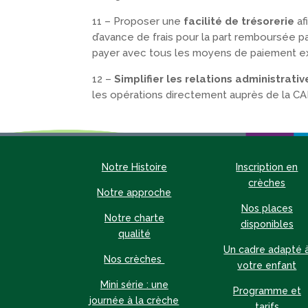
11 – Proposer une
facilité de trésorerie
af
d’avance de frais pour la part remboursée pa
payer avec tous les moyens de paiement ex
12 –
Simplifier les relations administrativ
les opérations directement auprès de la CA
Notre Histoire
Inscription en
crèches
Notre approche
Nos places
Notre charte
disponibles
qualité
Un cadre adapté 
Nos crèches
votre enfant
Mini série : une
Programme et
journée à la crèche
tarifs