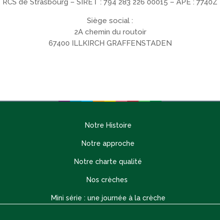
RCS de Strasbourg – SIRET : 794 283 226 00015 – APE : 7740Z
Siège social :
2A chemin du routoir
67400 ILLKIRCH GRAFFENSTADEN
Notre Histoire
Notre approche
Notre charte qualité
Nos crèches
Mini série : une journée à la crèche