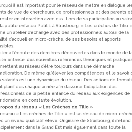
rquoi il est important pour le réseau de mettre en dialogue le
nts de vue de chercheurs, de professionnels et des parents e
rester en interaction avec eux. Lors de sa participation au salo
la petite enfance Petit 1 à Strasbourg, « Les crèches de Tilio »
mé un atelier d’échange avec des professionnels autour de la
lité d’accueil en micro-crèche, de ses besoins et apports
sibles.
ter à l’écoute des dernières découvertes dans le monde de l
ite enfance, des nouvelles références théoriques et pratique
mettent au réseau d’être toujours dans une démarche
mélioration. De même qu’élever les compétences et le savoir 
 salariés est une dynamique du réseau. Des actions de format
t planifiées chaque année afin d’assurer l’adaptation des
fessionnels de la petite enfance du réseau aux exigences de
r domaine en constante évolution.
propos du réseau « Les Crèches de Tilio »
réseau « Les crèches de Tilio » est un réseau de micro-crèch
c un niveau qualitatif élevé. Originaire de Strasbourg, il s’étend
ncipalement dans le Grand Est mais également dans toute la