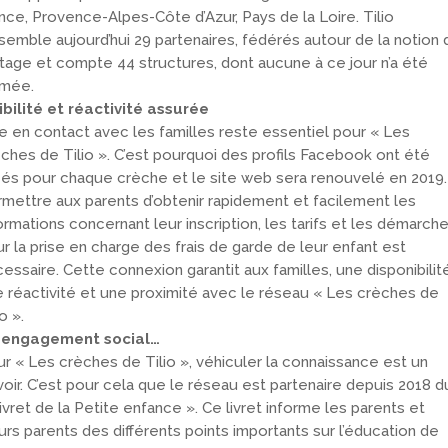
nce, Provence-Alpes-Côte d’Azur, Pays de la Loire. Tilio
semble aujourd’hui 29 partenaires, fédérés autour de la notion 
tage et compte 44 structures, dont aucune à ce jour n’a été
rmée.
ibilité et réactivité assurée
e en contact avec les familles reste essentiel pour « Les
ches de Tilio ». C’est pourquoi des profils Facebook ont été
és pour chaque crèche et le site web sera renouvelé en 2019.
mettre aux parents d’obtenir rapidement et facilement les
ormations concernant leur inscription, les tarifs et les démarch
r la prise en charge des frais de garde de leur enfant est
essaire. Cette connexion garantit aux familles, une disponibilité
 réactivité et une proximité avec le réseau « Les crèches de
io ».
 engagement social…
r « Les crèches de Tilio », véhiculer la connaissance est un
oir. C’est pour cela que le réseau est partenaire depuis 2018 d
ivret de la Petite enfance ». Ce livret informe les parents et
urs parents des différents points importants sur l’éducation de