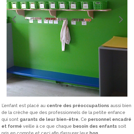
L’enfant est placé au
centre des préoccupations
aussi bien
de la crèche que des professionnels de la petite enfance
qui sont
garants de leur bien-être.
Ce
personnel encadré
et formé
veille à ce que chaque
besoin des enfants
soit
pris en compte et ceci afin d’assurer leur
bon