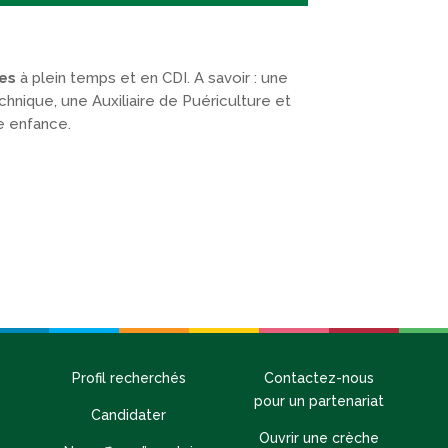
es
à plein temps et en CDI. A savoir : une
hnique, une Auxiliaire de Puériculture et
e enfance.
Profil recherchés
Contactez-nous
pour un partenariat
Candidater
Ouvrir une crèche