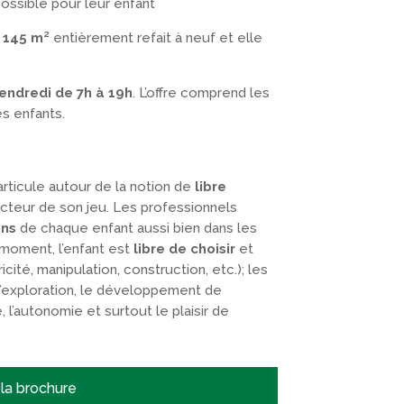
possible pour leur enfant
e
145 m²
entièrement refait à neuf et elle
endredi de 7h à 19h
. L’offre comprend les
es enfants.
articule autour de la notion de
libre
 acteur de son jeu. Les professionnels
ins
de chaque enfant aussi bien dans les
 moment, l’enfant est
libre de choisir
et
cité, manipulation, construction, etc.); les
l’exploration, le développement de
, l’autonomie et surtout le plaisir de
la brochure