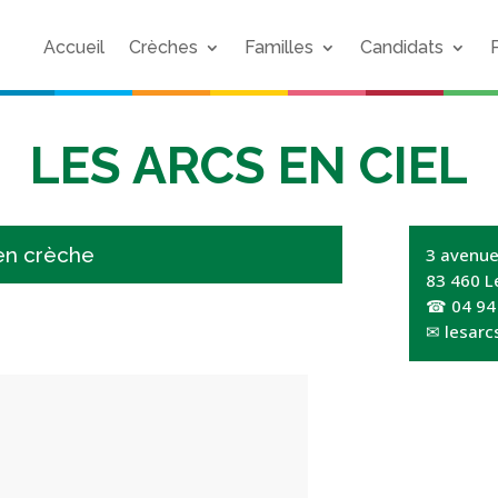
Accueil
Crèches
Familles
Candidats
LES ARCS EN CIEL
 en crèche
3 avenue
83 460 L
☎
04 94
✉
lesarc