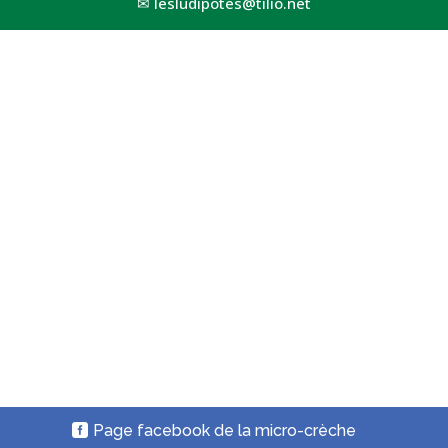
✉
lesludipotes@tilio.net
Page facebook de la micro-crèche