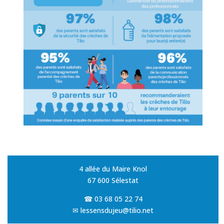
4 allée du Maire Knol
67 600 Sélestat
☎
03 68 05 22 74
✉
lessensdujeu@tilio.net